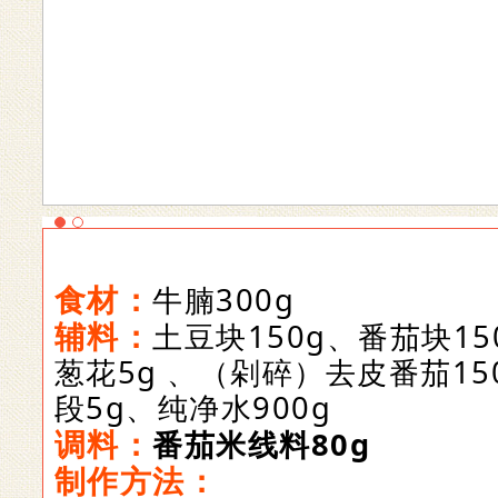
食材：
牛腩300g
辅料：
土豆块150g、番茄块15
葱花5g 、（剁碎）去皮番茄15
段5g
、纯净水900g
调料：
番茄米线料80g
制作方法：