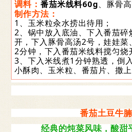
调料：
番茄米线料60g
、豚骨高
制作方法：
1、
玉米粒汆水捞出待用
；
2、
锅中放入底油、下入番茄碎
开，下入豚骨高汤2号，娃娃菜
2分钟，下入番茄米线料搅匀烧
3、下入米线煮1分钟熟透，倒
小酥肉、玉米粒、番茄片、撒上
番茄土豆牛
经典的炖菜风味，酸甜