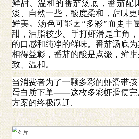
鲜甜、温和的番茄汤底，番茄配
淡、自然一些，酸度柔和，甜味更
鲜美。汤色可能因
“多彩”而更
甜，油脂较少。手打虾滑是主角，
的口感和纯净的鲜味。番茄汤底为
相得益彰，番茄的酸是点缀，鲜甜
致、温和。
当消费者为了一颗多彩的虾滑带孩
蛋白质下单
——这枚多彩虾滑便完
方案的终极跃迁。