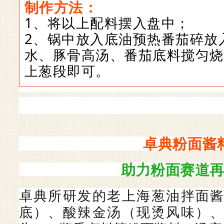
制作方法：
1、将以上配料摆入盘中
；
2、锅中放入底油预热番茄碎放
水、豚骨高汤、番茄底料搅匀烧
上葱段即可
。
卓典粉面酱
助力粉面赛道
卓典所研发的老上海葱油拌面
底）、酸辣金汤（现烫风味）