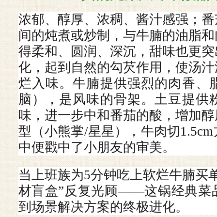
浓郁、醇厚、浓稠、酱汁感强；番
间的炖煮或炒制，与牛腩的油脂和
得柔和、圆润、深沉，甜味也更突
化，起到自然的勾芡作用，使汤汁
烂入味。牛腩提供强烈的肉香、
脑），是风味的骨架。土豆提供
味，进一步中和番茄的酸，增加醇
型（小熊掌
/星星），牛肉切1.5
中便戳中了小朋友的审美。
当上班族为
5分钟吃上软烂牛腩买
材盲盒”反复光顾——这锅经典菜
到场景解决方案的终极进化。