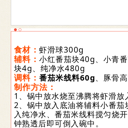
食材：
虾滑球300g
辅料：
小红番茄块40g、小青番
块4g
、纯净水480g
调料：
番茄米线料60g
、豚骨高
制作方法：
1、
锅中放水烧至沸腾将虾滑放
2、
锅中放入底油将辅料小番茄
入纯净水、番茄米线料搅匀烧开
钟熟透后即可倒入碗中
。