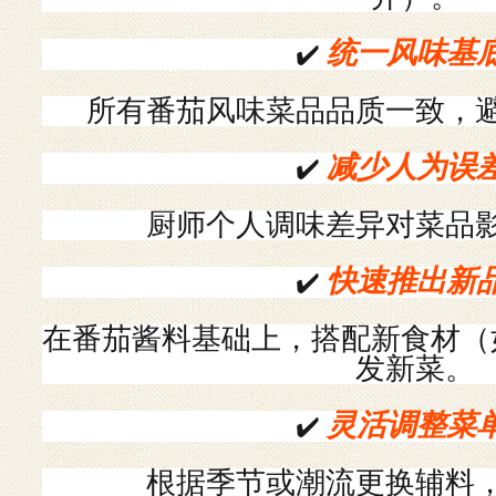
统一风味基
✔️
所有番茄风味菜品品质一致，
减少人为误
✔️
厨师个人调味差异对菜品
快速推出新
✔️
在番茄酱料基础上，搭配新食材（
发新菜。
灵活调整菜
✔️
根据季节或潮流更换辅料