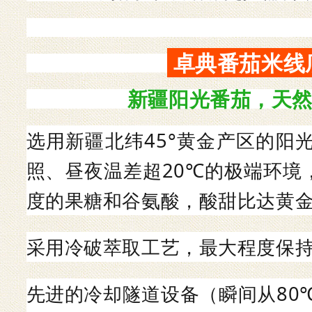
卓典番茄米线
新疆阳光番茄，天
选用新疆北纬
45°黄金产区的阳
照、昼夜温差超20℃的极端环境
度的果糖和谷氨酸
，酸甜比达黄
采用冷破萃取工艺，最大程度保
先进的冷却隧道设备（瞬间从
80