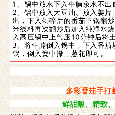
1、锅中放水下入牛腩汆水不出
2、
锅中放入大豆油、放入姜片
出，下入剁碎后的番茄下锅翻炒
米线料再次翻炒后加入纯净水烧
入高压锅中上气压10分钟后将
3、
将牛腩倒入锅中，下入番茄
锅，倒入煲中撒上葱花即可
。
多彩番茄手打
鲜甜酸、精致