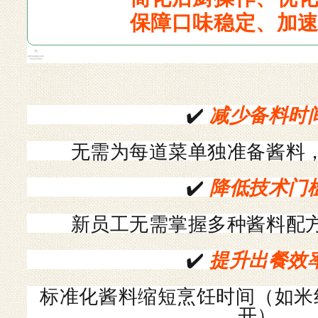
保障口味稳定、加
✔️
减少备料时
无需为每道菜单独准备酱料
✔️
降低技术门
新员工无需掌握多种酱料配
✔️
提升出餐效
标准化酱料缩短烹饪时间（如米
开）。