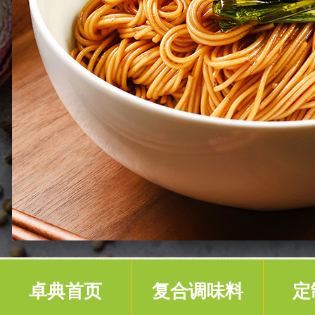
卓典首页
复合调味料
定