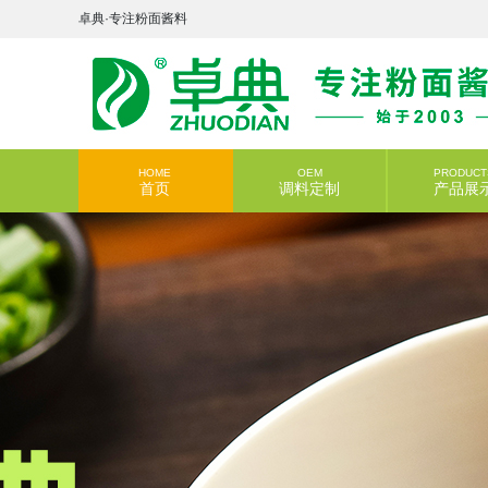
卓典·专注粉面酱料
HOME
OEM
PRODUCT
首页
调料定制
产品展